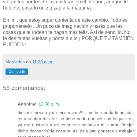
vieran los bordes de las costuras en el interior , aunque le
hubiese pasado un zig zag a la máquina.
En fin , que estoy super contenta de este cambio. Todo es
proponérselo . Un poco de imaginación y harás que las
cosas que te rodean te hagan más feliz. Así de sencillo. No
le des tantas vueltas y ponte a ello ¡ PORQUE TÚ TAMBIÉN
PUEDES !
Mercedes
en
11:20 a. m.
Compartir
58 comentarios:
Anónimo
12:58 p. m.
dios de mi vida y de mi corazón!!!!, me he quedado helada,
es una obra de arte. no tiene nada que ver con lo que era,
ya me gustaría a mi tener esa mesa en mi cuarto (mejor
dicho rinconcito)de costura, así da gusto ponerse a trabajar
¡que manos hija!.