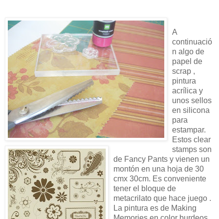
A
continuació
n algo de
papel de
scrap ,
pintura
acrílica y
unos sellos
en silicona
para
estampar.
Estos clear
stamps son
de Fancy Pants y vienen un
montón en una hoja de 30
cmx 30cm. Es conveniente
tener el bloque de
metacrilato que hace juego .
La pintura es de Making
Memories en color burdeos.